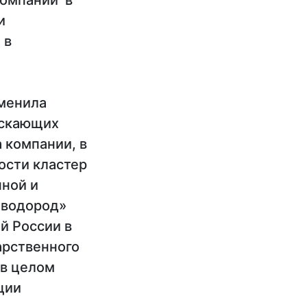
компании в
и
 в
именила
ускающих
компании, в
ости кластер
нной и
 водород»
й России в
арственного
 в целом
ции