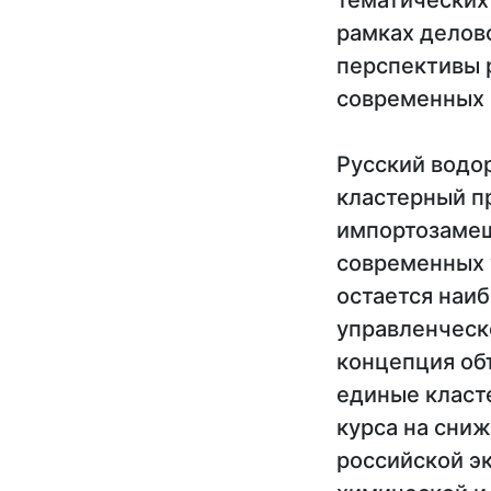
тематических
рамках делов
перспективы 
современных 
Русский водор
кластерный п
импортозамещ
современных 
остается наи
управленческ
концепция об
единые класт
курса на сни
российской э