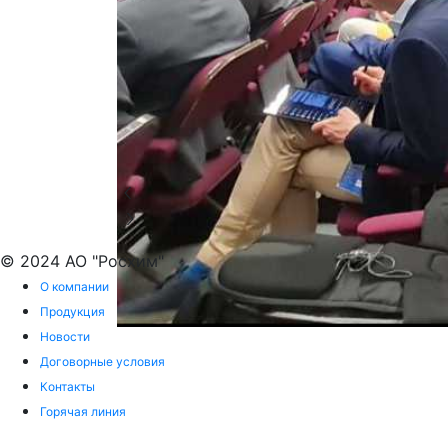
© 2024 АО "Росхим"
О компании
Продукция
Новости
Договорные условия
Контакты
Горячая линия