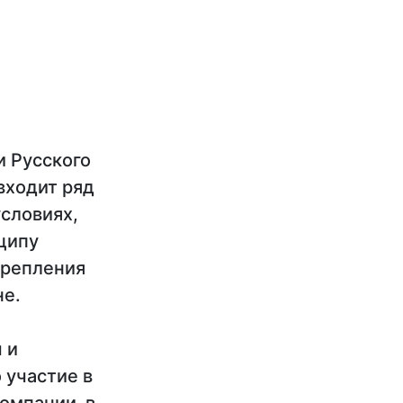
и Русского
входит ряд
словиях,
ципу
крепления
не.
 и
 участие в