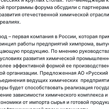
 сессиях и круглых столах. Топ-менеджеры 
ой программы форума обсудили с партнерам
развития отечественной химической отрасли
реалиях.
од – первая компания в России, которая пр
ринцип работы предприятий химпрома, вып
ающую продукцию. По мнению руководства 
условиях развития химической промышленн
более эффективной формой ее производстве
ой организации. Предложенная АО «Русский
ъединения ведущих химических предприяти
еры будет способствовать реализация госуд
жение зависимости химического комплекса и
кономики от импорта сырья и готовой продук